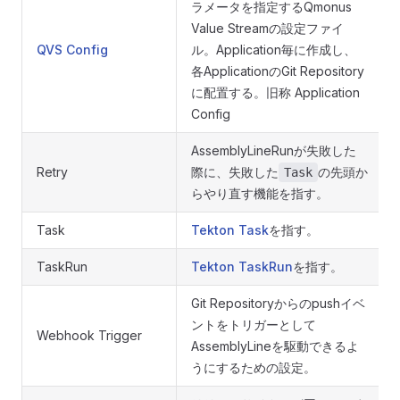
ラメータを指定するQmonus
Value Streamの設定ファイ
QVS Config
ル。Application毎に作成し、
各ApplicationのGit Repository
に配置する。旧称 Application
Config
AssemblyLineRunが失敗した
Retry
際に、失敗した
の先頭か
Task
らやり直す機能を指す。
Task
Tekton Task
を指す。
TaskRun
Tekton TaskRun
を指す。
Git Repositoryからのpushイベ
ントをトリガーとして
Webhook Trigger
AssemblyLineを駆動できるよ
うにするための設定。