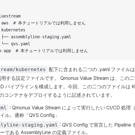
luestream
── aws  # 本チュートリアルでは利用しません
 kubernetes
 ├── assemblyline
-
staging.yaml
 └── qvs.yaml
o
-
app  # 本チュートリアルでは利用しません
配下に含まれる二つの .yaml ファイルは、Q
tream/kubernetes
が利用する設定ファイルです。 Qmonus Value Stream は、
/CD パイプラインを構成します。今回、この二つのファイルは Kube
inx のコンテナをデプロイするように記述されています。
: Qmonus Value Stream によって実行したい CI/CD 処理（
aml
ル。通称「QVS Config」
: QVS Config で宣言した Pipel
blyline-staging.yaml
である AssemblyLine の定義ファイル。