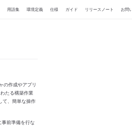
用語集
環境定義
仕様
ガイド
リリースノート
お問
ャの作成やアプリ
にわたる構築作業
利用して、簡単な操作
に事前準備を行な