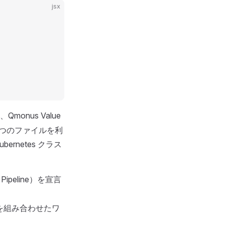
jsx
monus Value
この二つのファイルを利
rnetes クラス
Pipeline）を宣言
ine を組み合わせたワ