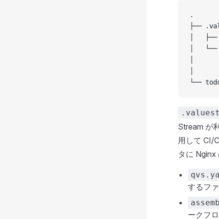
.
├── .va
│   ├
│   └──
│      
│      
└── tod
.values
Stream 
用して CI
タに Ng
qvs.y
するファイ
assem
ークフロー