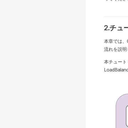
2.チ
本章では、Q
流れを説明
本チュート
LoadBal